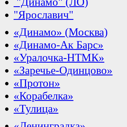
"Динамо" (ЛО)
"Ярославич"
«Динамо» (Москва)
«Динамо-Ак Барс»
«Уралочка-НТМК»
«Заречье-Одинцово»
«Протон»
«Корабелка»
«Тулица»
«Ленинградка»