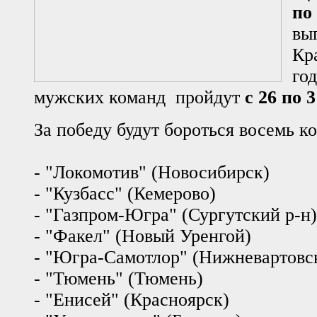
по
вы
Кр
го
мужских команд пройдут
с 26 по 
За победу будут бороться восемь к
- "Локомотив" (Новосибирск)
- "Кузбасс" (Кемерово)
- "Газпром-Югра" (Сургутский р-н)
- "Факел" (Новый Уренгой)
- "Югра-Самотлор" (Нижневартовс
- "Тюмень" (Тюмень)
- "Енисей" (Красноярск)