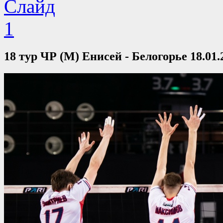
18 тур ЧР (М) Енисей - Белогорье 18.01.