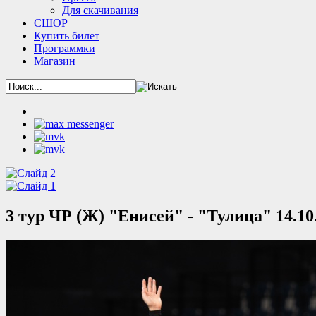
Для скачивания
СШОР
Купить билет
Программки
Магазин
3 тур ЧР (Ж) "Енисей" - "Тулица" 14.10