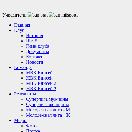
Учредители:
Главная
Клуб
История
Штаб
Гимн клуба
Документы
Контакты
Новости
Команда
МВК Енисей
ЖВК Енисей
МВК Енисей 2
ЖВК Енисей 2
Результаты
Суперлига мужчины
Суперлига женщины
Молодежная лига - М
Молодежная лига - Ж
Медиа
Фото
Пресса