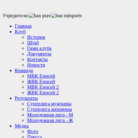
Учредители:
Главная
Клуб
История
Штаб
Гимн клуба
Документы
Контакты
Новости
Команда
МВК Енисей
ЖВК Енисей
МВК Енисей 2
ЖВК Енисей 2
Результаты
Суперлига мужчины
Суперлига женщины
Молодежная лига - М
Молодежная лига - Ж
Медиа
Фото
Пресса