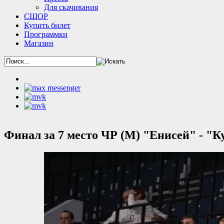
Для скачивания
СШОР
Купить билет
Программки
Магазин
Финал за 7 место ЧР (М) "Енисей" - "Ку