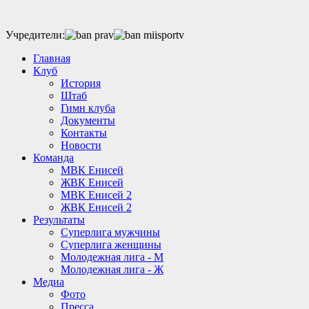
Учредители:
Главная
Клуб
История
Штаб
Гимн клуба
Документы
Контакты
Новости
Команда
МВК Енисей
ЖВК Енисей
МВК Енисей 2
ЖВК Енисей 2
Результаты
Суперлига мужчины
Суперлига женщины
Молодежная лига - М
Молодежная лига - Ж
Медиа
Фото
Пресса