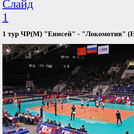
1 тур ЧР(М) "Енисей" - "Локомотив" (