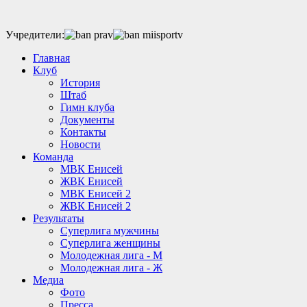
Учредители:
Главная
Клуб
История
Штаб
Гимн клуба
Документы
Контакты
Новости
Команда
МВК Енисей
ЖВК Енисей
МВК Енисей 2
ЖВК Енисей 2
Результаты
Суперлига мужчины
Суперлига женщины
Молодежная лига - М
Молодежная лига - Ж
Медиа
Фото
Пресса