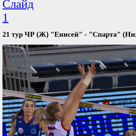
21 тур ЧР (Ж) "Енисей" - "Спарта" (Н