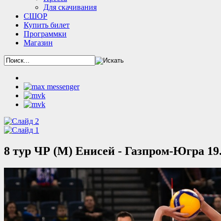
Для скачивания
СШОР
Купить билет
Программки
Магазин
8 тур ЧР (М) Енисей - Газпром-Югра 19.