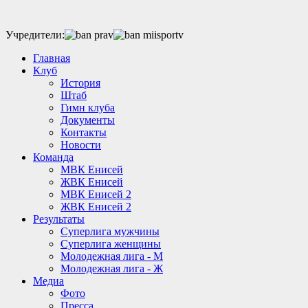
Учредители:
Главная
Клуб
История
Штаб
Гимн клуба
Документы
Контакты
Новости
Команда
МВК Енисей
ЖВК Енисей
МВК Енисей 2
ЖВК Енисей 2
Результаты
Суперлига мужчины
Суперлига женщины
Молодежная лига - М
Молодежная лига - Ж
Медиа
Фото
Пресса