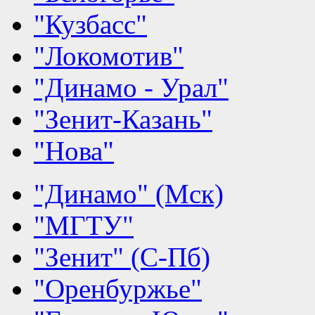
"Кузбасс"
"Локомотив"
"Динамо - Урал"
"Зенит-Казань"
"Нова"
"Динамо" (Мск)
"МГТУ"
"Зенит" (С-Пб)
"Оренбуржье"