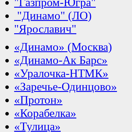
"Газпром-Югра"
"Динамо" (ЛО)
"Ярославич"
«Динамо» (Москва)
«Динамо-Ак Барс»
«Уралочка-НТМК»
«Заречье-Одинцово»
«Протон»
«Корабелка»
«Тулица»