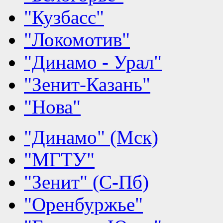
"Кузбасс"
"Локомотив"
"Динамо - Урал"
"Зенит-Казань"
"Нова"
"Динамо" (Мск)
"МГТУ"
"Зенит" (С-Пб)
"Оренбуржье"