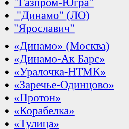
"Газпром-Югра"
"Динамо" (ЛО)
"Ярославич"
«Динамо» (Москва)
«Динамо-Ак Барс»
«Уралочка-НТМК»
«Заречье-Одинцово»
«Протон»
«Корабелка»
«Тулица»