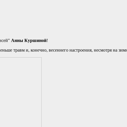
исей"
Анны Куршиной
!
ньше травм и, конечно, весеннего настроения, несмотря на зи