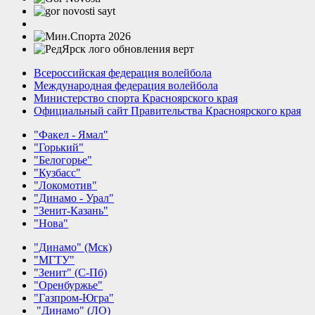
Всероссийская федерация волейбола
Международная федерация волейбола
Министерство спорта Красноярского края
Официальный сайт Правительства Красноярского края
"Факел - Ямал"
"Горький"
"Белогорье"
"Кузбасс"
"Локомотив"
"Динамо - Урал"
"Зенит-Казань"
"Нова"
"Динамо" (Мск)
"МГТУ"
"Зенит" (С-Пб)
"Оренбуржье"
"Газпром-Югра"
"Динамо" (ЛО)