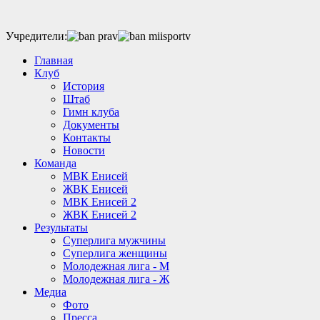
Учредители:
Главная
Клуб
История
Штаб
Гимн клуба
Документы
Контакты
Новости
Команда
МВК Енисей
ЖВК Енисей
МВК Енисей 2
ЖВК Енисей 2
Результаты
Суперлига мужчины
Суперлига женщины
Молодежная лига - М
Молодежная лига - Ж
Медиа
Фото
Пресса