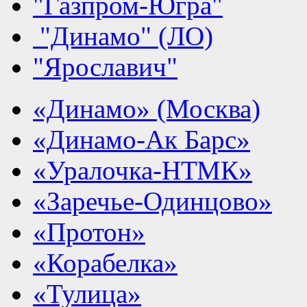
"Газпром-Югра"
"Динамо" (ЛО)
"Ярославич"
«Динамо» (Москва)
«Динамо-Ак Барс»
«Уралочка-НТМК»
«Заречье-Одинцово»
«Протон»
«Корабелка»
«Тулица»