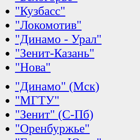
"Кузбасс"
"Локомотив"
"Динамо - Урал"
"Зенит-Казань"
"Нова"
"Динамо" (Мск)
"МГТУ"
"Зенит" (С-Пб)
"Оренбуржье"