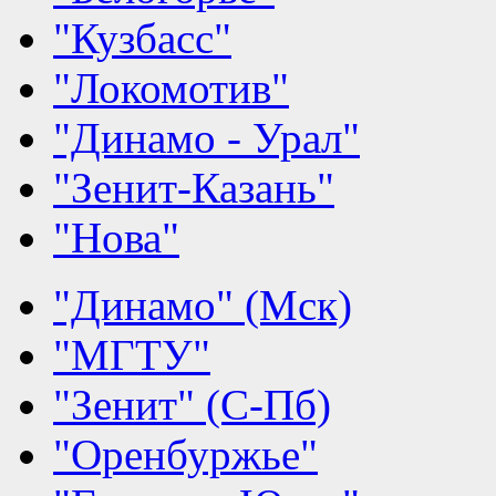
"Кузбасс"
"Локомотив"
"Динамо - Урал"
"Зенит-Казань"
"Нова"
"Динамо" (Мск)
"МГТУ"
"Зенит" (С-Пб)
"Оренбуржье"