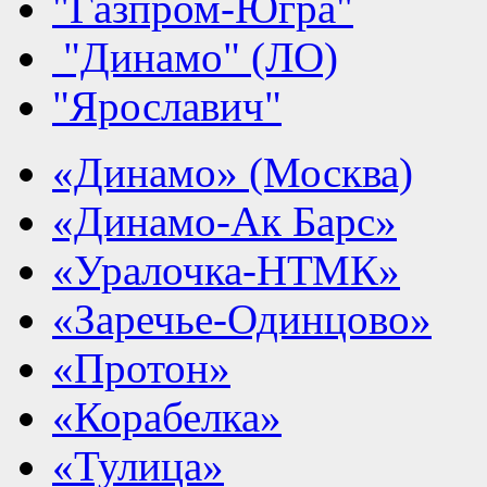
"Газпром-Югра"
"Динамо" (ЛО)
"Ярославич"
«Динамо» (Москва)
«Динамо-Ак Барс»
«Уралочка-НТМК»
«Заречье-Одинцово»
«Протон»
«Корабелка»
«Тулица»