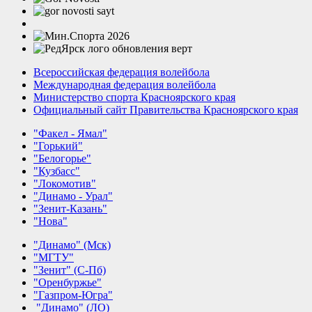
Всероссийская федерация волейбола
Международная федерация волейбола
Министерство спорта Красноярского края
Официальный сайт Правительства Красноярского края
"Факел - Ямал"
"Горький"
"Белогорье"
"Кузбасс"
"Локомотив"
"Динамо - Урал"
"Зенит-Казань"
"Нова"
"Динамо" (Мск)
"МГТУ"
"Зенит" (С-Пб)
"Оренбуржье"
"Газпром-Югра"
"Динамо" (ЛО)