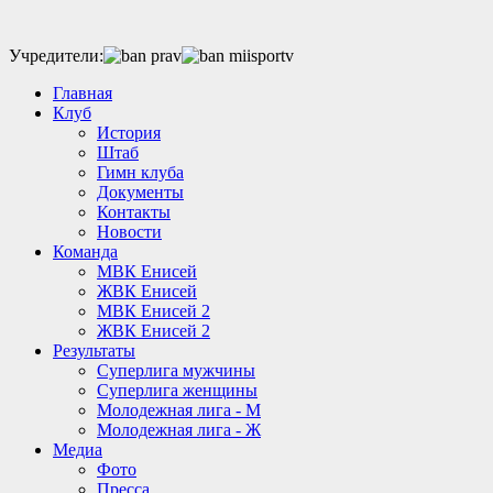
Учредители:
Главная
Клуб
История
Штаб
Гимн клуба
Документы
Контакты
Новости
Команда
МВК Енисей
ЖВК Енисей
МВК Енисей 2
ЖВК Енисей 2
Результаты
Суперлига мужчины
Суперлига женщины
Молодежная лига - М
Молодежная лига - Ж
Медиа
Фото
Пресса