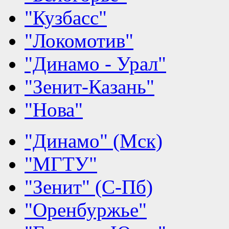
"Кузбасс"
"Локомотив"
"Динамо - Урал"
"Зенит-Казань"
"Нова"
"Динамо" (Мск)
"МГТУ"
"Зенит" (С-Пб)
"Оренбуржье"