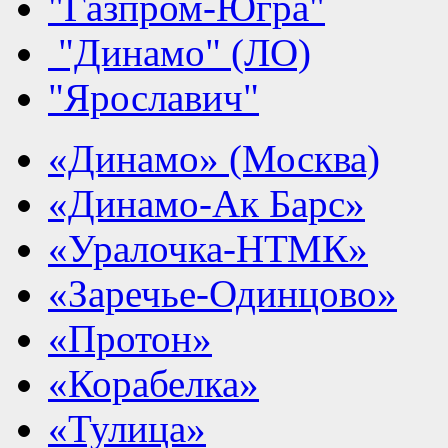
"Газпром-Югра"
"Динамо" (ЛО)
"Ярославич"
«Динамо» (Москва)
«Динамо-Ак Барс»
«Уралочка-НТМК»
«Заречье-Одинцово»
«Протон»
«Корабелка»
«Тулица»