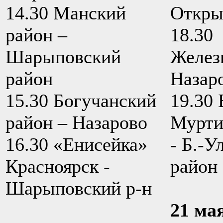
14.30 Манский
Откры
район –
18.30
Шарыповский
Желез
район
Назар
15.30 Богучанский
19.30 
район – Назарово
Мурти
16.30 «Енисейка»
- Б.-У
Красноярск -
район
Шарыповский р-н
21 ма