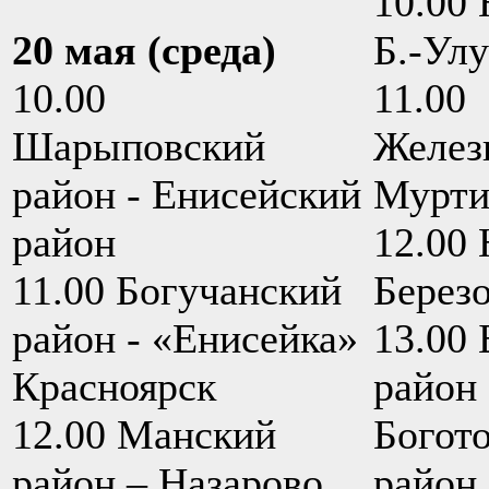
10.00 
20 мая (среда)
Б.-Ул
10.00
11.00
Шарыповский
Железн
район - Енисейский
Мурти
район
12.00 
11.00 Богучанский
Берез
район - «Енисейка»
13.00 
Красноярск
район 
12.00 Манский
Богот
район – Назарово
район