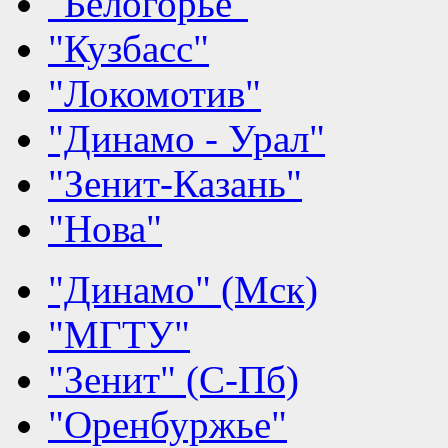
"Белогорье"
"Кузбасс"
"Локомотив"
"Динамо - Урал"
"Зенит-Казань"
"Нова"
"Динамо" (Мск)
"МГТУ"
"Зенит" (С-Пб)
"Оренбуржье"