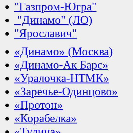
"Газпром-Югра"
"Динамо" (ЛО)
"Ярославич"
«Динамо» (Москва)
«Динамо-Ак Барс»
«Уралочка-НТМК»
«Заречье-Одинцово»
«Протон»
«Корабелка»
«Тулица»