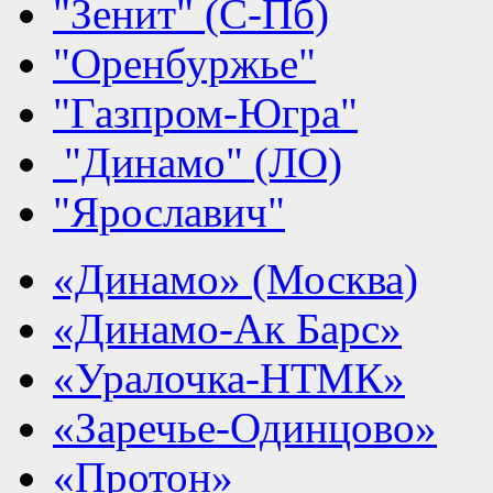
"Зенит" (С-Пб)
"Оренбуржье"
"Газпром-Югра"
"Динамо" (ЛО)
"Ярославич"
«Динамо» (Москва)
«Динамо-Ак Барс»
«Уралочка-НТМК»
«Заречье-Одинцово»
«Протон»