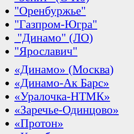
"Оренбуржье"
"Газпром-Югра"
"Динамо" (ЛО)
"Ярославич"
«Динамо» (Москва)
«Динамо-Ак Барс»
«Уралочка-НТМК»
«Заречье-Одинцово»
«Протон»