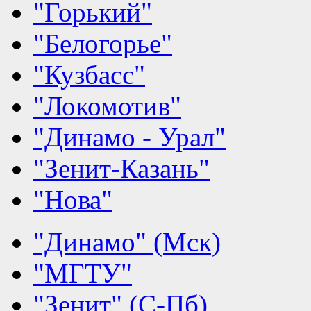
"Горький"
"Белогорье"
"Кузбасс"
"Локомотив"
"Динамо - Урал"
"Зенит-Казань"
"Нова"
"Динамо" (Мск)
"МГТУ"
"Зенит" (С-Пб)