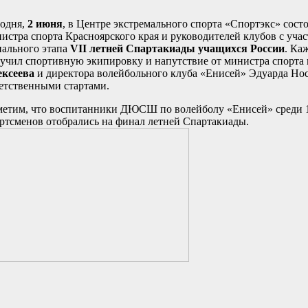
одня,
2 июня
, в Центре экстремального спорта «Спортэкс» сост
истра спорта Красноярского края и руководителей клубов с уча
ального этапа
VII летней Спартакиады учащихся России
. Ка
учил спортивную экипировку и напутствие от министра спорта 
ксеева
и директора волейбольного клуба «Енисей» Эдуарда Нос
етственными стартами.
етим, что воспитанники ДЮСШ по волейболу «Енисей» среди 1
ртсменов отобрались на финал летней Спартакиад
ы.