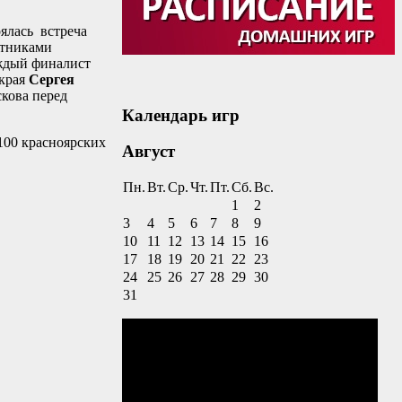
оялась встреча
стниками
ждый финалист
края
Сергея
кова перед
Календарь игр
00 красноярских
Август
Пн.
Вт.
Ср.
Чт.
Пт.
Сб.
Вс.
1
2
3
4
5
6
7
8
9
10
11
12
13
14
15
16
17
18
19
20
21
22
23
24
25
26
27
28
29
30
31