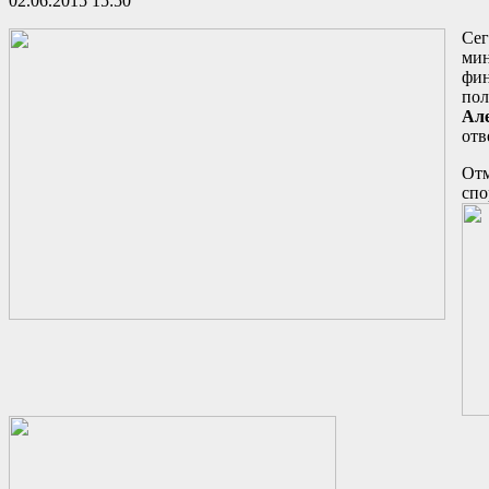
02.06.2015 15:50
Сег
мин
фин
пол
Але
отв
Отм
спо