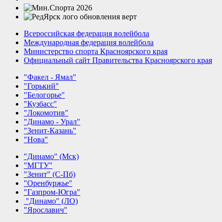
Всероссийская федерация волейбола
Международная федерация волейбола
Министерство спорта Красноярского края
Официальный сайт Правительства Красноярского края
"Факел - Ямал"
"Горький"
"Белогорье"
"Кузбасс"
"Локомотив"
"Динамо - Урал"
"Зенит-Казань"
"Нова"
"Динамо" (Мск)
"МГТУ"
"Зенит" (С-Пб)
"Оренбуржье"
"Газпром-Югра"
"Динамо" (ЛО)
"Ярославич"