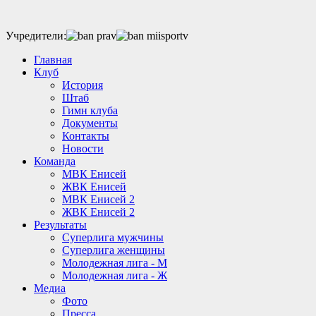
Учредители:
Главная
Клуб
История
Штаб
Гимн клуба
Документы
Контакты
Новости
Команда
МВК Енисей
ЖВК Енисей
МВК Енисей 2
ЖВК Енисей 2
Результаты
Суперлига мужчины
Суперлига женщины
Молодежная лига - М
Молодежная лига - Ж
Медиа
Фото
Пресса