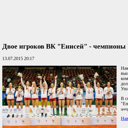
Двое игроков ВК "Енисей" - чемпионы
13.07.2015 20:17
Нак
выи
ком
дол
Уни
В с
"Ен
цент
Нав