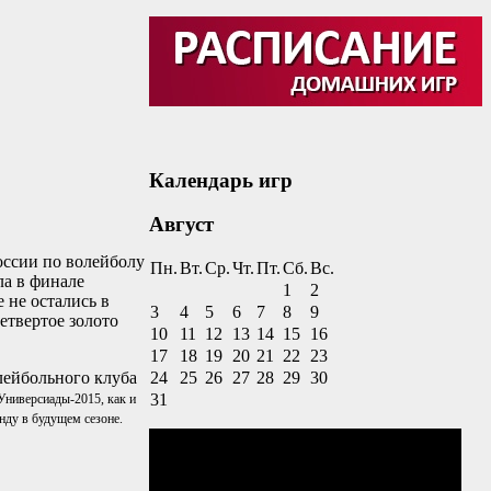
Календарь игр
Август
оссии по волейболу
Пн.
Вт.
Ср.
Чт.
Пт.
Сб.
Вс.
ла в финале
1
2
 не остались в
3
4
5
6
7
8
9
етвертое золото
10
11
12
13
14
15
16
17
18
19
20
21
22
23
лейбольного клуба
24
25
26
27
28
29
30
31
Универсиады-2015, как и
нду в будущем сезоне.