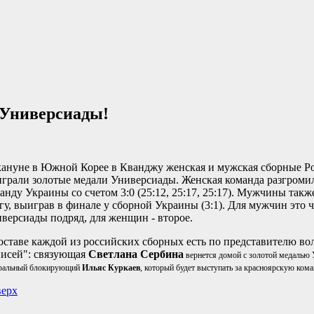
 Универсиады!
ануне в Южной Корее в Кванджу женская и мужская сборные Р
грали золотые медали Универсиады. Женская команда разгроми
анду Украины со счетом 3:0 (25:12, 25:17, 25:17). Мужчины также
гу, выиграв в финале у сборной Украины (3:1). Для мужчин это ч
версиады подряд, для женщин - второе.
оставе каждой из российских сборных есть по представителю во
исей": связующая
Светлана Сербина
вернется домой с золотой медалью 
ральный блокирующий
Ильяс Куркаев
, который будет выступать за красноярскую кома
ерх