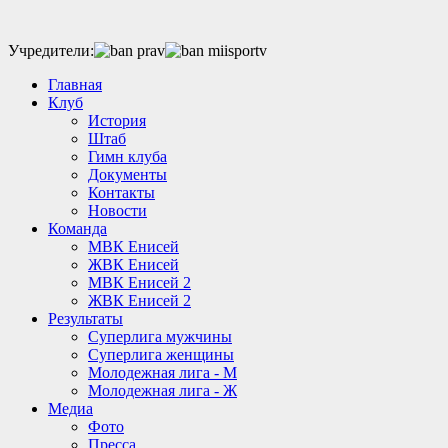
Учредители:
Главная
Клуб
История
Штаб
Гимн клуба
Документы
Контакты
Новости
Команда
МВК Енисей
ЖВК Енисей
МВК Енисей 2
ЖВК Енисей 2
Результаты
Суперлига мужчины
Суперлига женщины
Молодежная лига - М
Молодежная лига - Ж
Медиа
Фото
Пресса