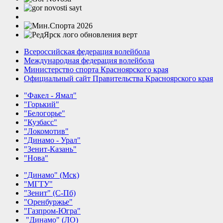
Всероссийская федерация волейбола
Международная федерация волейбола
Министерство спорта Красноярского края
Официальный сайт Правительства Красноярского края
"Факел - Ямал"
"Горький"
"Белогорье"
"Кузбасс"
"Локомотив"
"Динамо - Урал"
"Зенит-Казань"
"Нова"
"Динамо" (Мск)
"МГТУ"
"Зенит" (С-Пб)
"Оренбуржье"
"Газпром-Югра"
"Динамо" (ЛО)