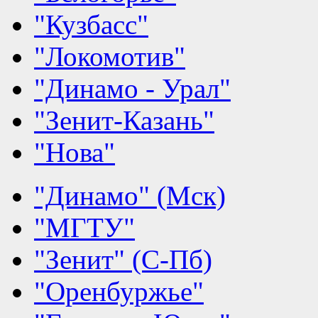
"Кузбасс"
"Локомотив"
"Динамо - Урал"
"Зенит-Казань"
"Нова"
"Динамо" (Мск)
"МГТУ"
"Зенит" (С-Пб)
"Оренбуржье"