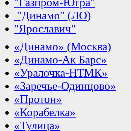
"Газпром-Югра"
"Динамо" (ЛО)
"Ярославич"
«Динамо» (Москва)
«Динамо-Ак Барс»
«Уралочка-НТМК»
«Заречье-Одинцово»
«Протон»
«Корабелка»
«Тулица»