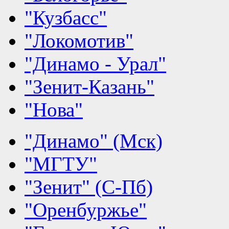
"Кузбасс"
"Локомотив"
"Динамо - Урал"
"Зенит-Казань"
"Нова"
"Динамо" (Мск)
"МГТУ"
"Зенит" (С-Пб)
"Оренбуржье"