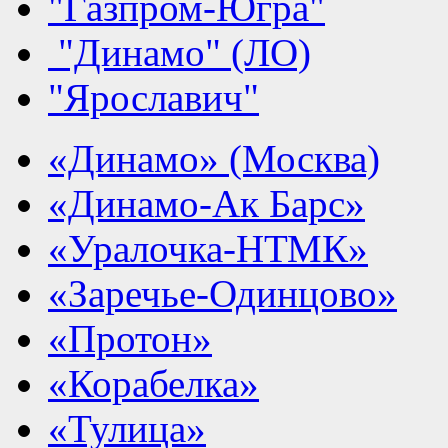
"Газпром-Югра"
"Динамо" (ЛО)
"Ярославич"
«Динамо» (Москва)
«Динамо-Ак Барс»
«Уралочка-НТМК»
«Заречье-Одинцово»
«Протон»
«Корабелка»
«Тулица»