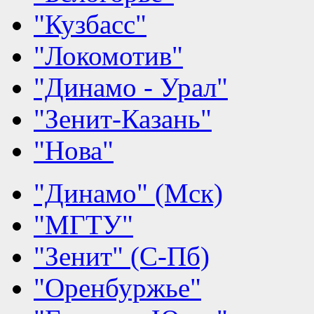
"Кузбасс"
"Локомотив"
"Динамо - Урал"
"Зенит-Казань"
"Нова"
"Динамо" (Мск)
"МГТУ"
"Зенит" (С-Пб)
"Оренбуржье"