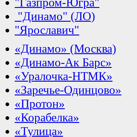
"Газпром-Югра"
"Динамо" (ЛО)
"Ярославич"
«Динамо» (Москва)
«Динамо-Ак Барс»
«Уралочка-НТМК»
«Заречье-Одинцово»
«Протон»
«Корабелка»
«Тулица»