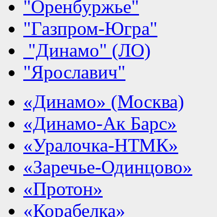
"Оренбуржье"
"Газпром-Югра"
"Динамо" (ЛО)
"Ярославич"
«Динамо» (Москва)
«Динамо-Ак Барс»
«Уралочка-НТМК»
«Заречье-Одинцово»
«Протон»
«Корабелка»