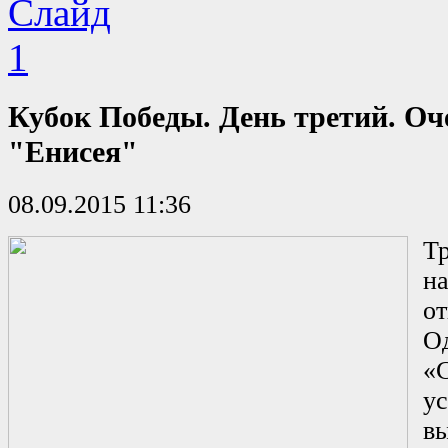
Кубок Победы. День третий. Оч
"Енисея"
08.09.2015 11:36
Тр
н
от
О
«
у
в