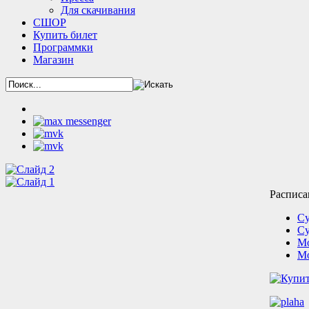
Для скачивания
СШОР
Купить билет
Программки
Магазин
Расписа
Су
С
Мо
Мо