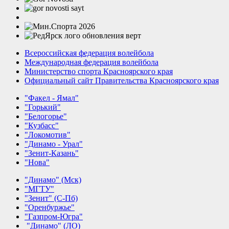
Всероссийская федерация волейбола
Международная федерация волейбола
Министерство спорта Красноярского края
Официальный сайт Правительства Красноярского края
"Факел - Ямал"
"Горький"
"Белогорье"
"Кузбасс"
"Локомотив"
"Динамо - Урал"
"Зенит-Казань"
"Нова"
"Динамо" (Мск)
"МГТУ"
"Зенит" (С-Пб)
"Оренбуржье"
"Газпром-Югра"
"Динамо" (ЛО)