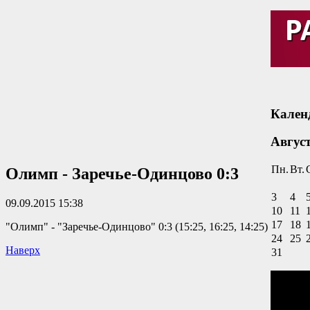
Кален
Авгус
Пн.
Вт.
Олимп - Заречье-Одинцово 0:3
3
4
09.09.2015 15:38
10
11
17
18
"Олимп" - "Заречье-Одинцово" 0:3 (15:25, 16:25, 14:25)
24
25
Наверх
31