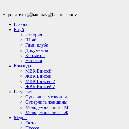
Учредители:
Главная
Клуб
История
Штаб
Гимн клуба
Документы
Контакты
Новости
Команда
МВК Енисей
ЖВК Енисей
МВК Енисей 2
ЖВК Енисей 2
Результаты
Суперлига мужчины
Суперлига женщины
Молодежная лига - М
Молодежная лига - Ж
Медиа
Фото
Пресса