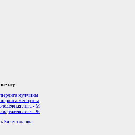
ние игр
перлига мужчины
уперлига женщины
лодежная лига - М
лодежная лига - Ж