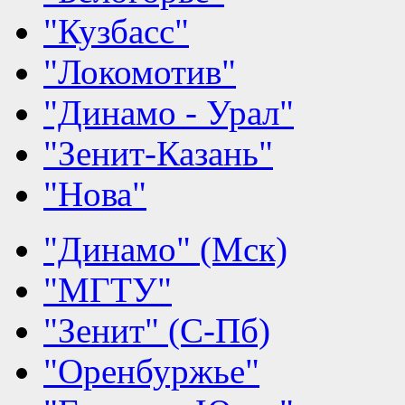
"Кузбасс"
"Локомотив"
"Динамо - Урал"
"Зенит-Казань"
"Нова"
"Динамо" (Мск)
"МГТУ"
"Зенит" (С-Пб)
"Оренбуржье"