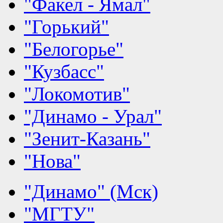
"Факел - Ямал"
"Горький"
"Белогорье"
"Кузбасс"
"Локомотив"
"Динамо - Урал"
"Зенит-Казань"
"Нова"
"Динамо" (Мск)
"МГТУ"