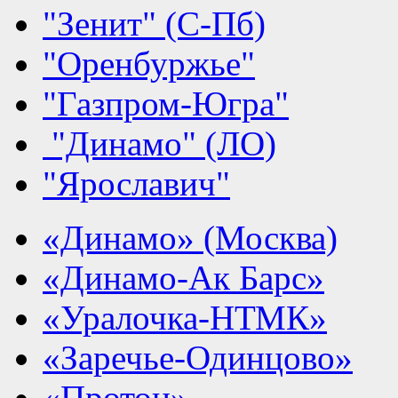
"Зенит" (С-Пб)
"Оренбуржье"
"Газпром-Югра"
"Динамо" (ЛО)
"Ярославич"
«Динамо» (Москва)
«Динамо-Ак Барс»
«Уралочка-НТМК»
«Заречье-Одинцово»
«Протон»