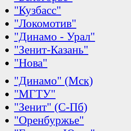
"Кузбасс"
"Локомотив"
"Динамо - Урал"
"Зенит-Казань"
"Нова"
"Динамо" (Мск)
"МГТУ"
"Зенит" (С-Пб)
"Оренбуржье"