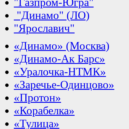
"Газпром-Югра"
"Динамо" (ЛО)
"Ярославич"
«Динамо» (Москва)
«Динамо-Ак Барс»
«Уралочка-НТМК»
«Заречье-Одинцово»
«Протон»
«Корабелка»
«Тулица»