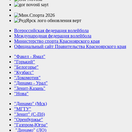
Всероссийская федерация волейбола
Международная федерация волейбола
Министерство спорта Красноярского края
Официальный сайт Правительства Красноярского края
"Факел - Ямал"
"Горький"
"Белогорье"
"Кузбасс"
"Локомотив"
"Динамо - Урал"
"Зенит-Казань"
"Нова"
"Динамо" (Мск)
"МГТУ"
"Зенит" (С-Пб)
"Оренбуржье"
"Газпром-Югра"
"Динамо" (ЛО)