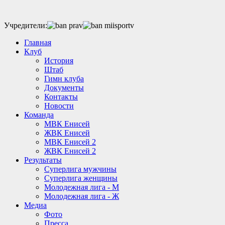
Учредители:
Главная
Клуб
История
Штаб
Гимн клуба
Документы
Контакты
Новости
Команда
МВК Енисей
ЖВК Енисей
МВК Енисей 2
ЖВК Енисей 2
Результаты
Суперлига мужчины
Суперлига женщины
Молодежная лига - М
Молодежная лига - Ж
Медиа
Фото
Пресса