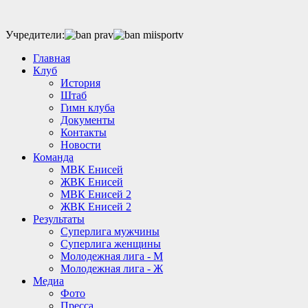
Учредители:
Главная
Клуб
История
Штаб
Гимн клуба
Документы
Контакты
Новости
Команда
МВК Енисей
ЖВК Енисей
МВК Енисей 2
ЖВК Енисей 2
Результаты
Суперлига мужчины
Суперлига женщины
Молодежная лига - М
Молодежная лига - Ж
Медиа
Фото
Пресса