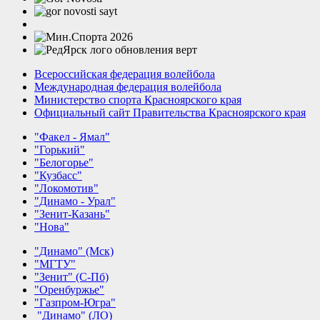
Всероссийская федерация волейбола
Международная федерация волейбола
Министерство спорта Красноярского края
Официальный сайт Правительства Красноярского края
"Факел - Ямал"
"Горький"
"Белогорье"
"Кузбасс"
"Локомотив"
"Динамо - Урал"
"Зенит-Казань"
"Нова"
"Динамо" (Мск)
"МГТУ"
"Зенит" (С-Пб)
"Оренбуржье"
"Газпром-Югра"
"Динамо" (ЛО)