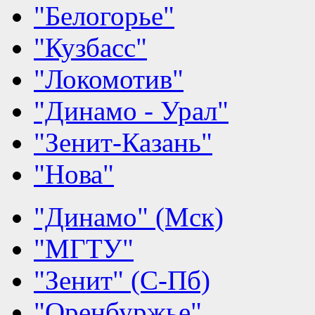
"Белогорье"
"Кузбасс"
"Локомотив"
"Динамо - Урал"
"Зенит-Казань"
"Нова"
"Динамо" (Мск)
"МГТУ"
"Зенит" (С-Пб)
"Оренбуржье"