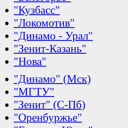
"Кузбасс"
"Локомотив"
"Динамо - Урал"
"Зенит-Казань"
"Нова"
"Динамо" (Мск)
"МГТУ"
"Зенит" (С-Пб)
"Оренбуржье"