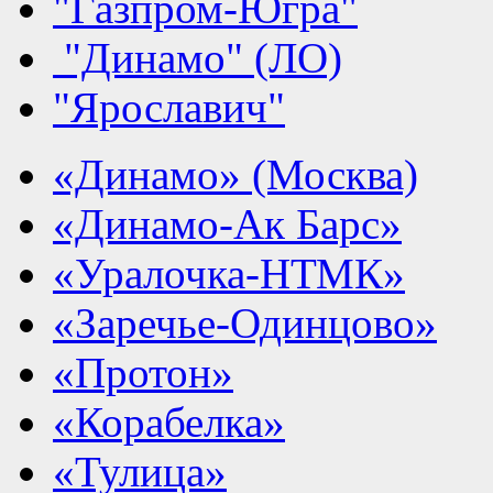
"Газпром-Югра"
"Динамо" (ЛО)
"Ярославич"
«Динамо» (Москва)
«Динамо-Ак Барс»
«Уралочка-НТМК»
«Заречье-Одинцово»
«Протон»
«Корабелка»
«Тулица»