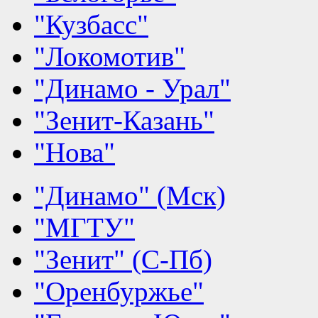
"Кузбасс"
"Локомотив"
"Динамо - Урал"
"Зенит-Казань"
"Нова"
"Динамо" (Мск)
"МГТУ"
"Зенит" (С-Пб)
"Оренбуржье"