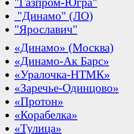
"Газпром-Югра"
"Динамо" (ЛО)
"Ярославич"
«Динамо» (Москва)
«Динамо-Ак Барс»
«Уралочка-НТМК»
«Заречье-Одинцово»
«Протон»
«Корабелка»
«Тулица»