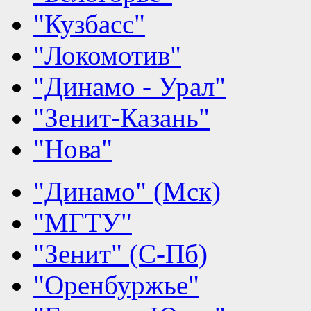
"Кузбасс"
"Локомотив"
"Динамо - Урал"
"Зенит-Казань"
"Нова"
"Динамо" (Мск)
"МГТУ"
"Зенит" (С-Пб)
"Оренбуржье"