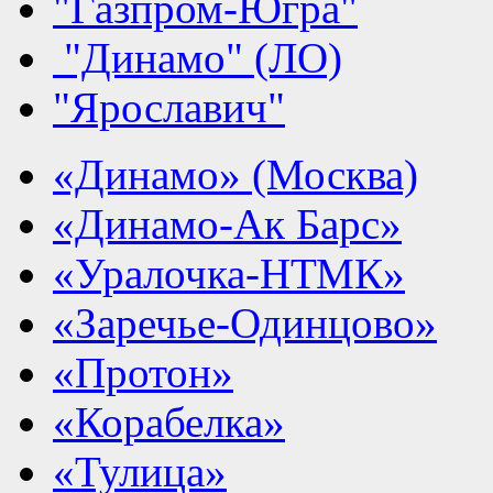
"Газпром-Югра"
"Динамо" (ЛО)
"Ярославич"
«Динамо» (Москва)
«Динамо-Ак Барс»
«Уралочка-НТМК»
«Заречье-Одинцово»
«Протон»
«Корабелка»
«Тулица»