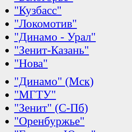
"Кузбасс"
"Локомотив"
"Динамо - Урал"
"Зенит-Казань"
"Нова"
"Динамо" (Мск)
"МГТУ"
"Зенит" (С-Пб)
"Оренбуржье"