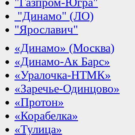
"Газпром-Югра"
"Динамо" (ЛО)
"Ярославич"
«Динамо» (Москва)
«Динамо-Ак Барс»
«Уралочка-НТМК»
«Заречье-Одинцово»
«Протон»
«Корабелка»
«Тулица»