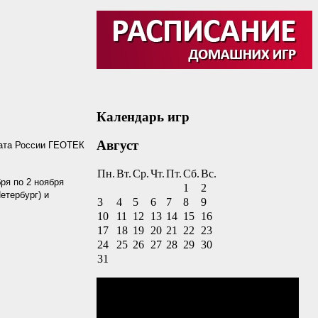
Календарь игр
Август
ната России ГЕОТЕК
Пн.
Вт.
Ср.
Чт.
Пт.
Сб.
Вс.
ря по 2 ноября
1
2
етербург) и
3
4
5
6
7
8
9
10
11
12
13
14
15
16
17
18
19
20
21
22
23
24
25
26
27
28
29
30
31