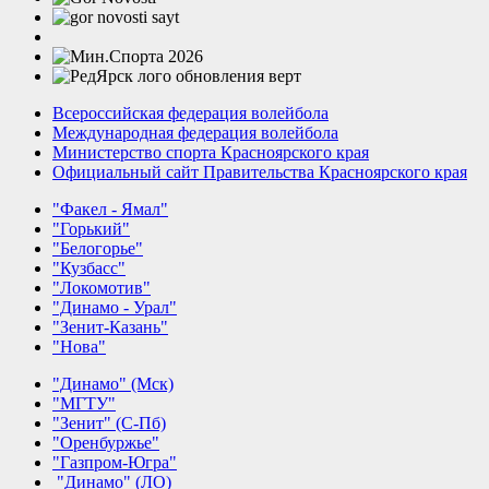
Всероссийская федерация волейбола
Международная федерация волейбола
Министерство спорта Красноярского края
Официальный сайт Правительства Красноярского края
"Факел - Ямал"
"Горький"
"Белогорье"
"Кузбасс"
"Локомотив"
"Динамо - Урал"
"Зенит-Казань"
"Нова"
"Динамо" (Мск)
"МГТУ"
"Зенит" (С-Пб)
"Оренбуржье"
"Газпром-Югра"
"Динамо" (ЛО)