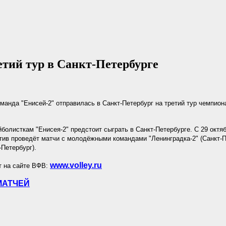
етий тур в Санкт-Петербурге
анда "Енисей-2" отправилась в Санкт-Петербург на третий тур чемпио
болисткам "Енисея-2" предстоит сыграть в Санкт-Петербурге. С 29 октяб
тив проведёт матчи с молодёжными командами "Ленинградка-2" (Санкт-П
-Петербург).
www.volley.ru
т на сайте ВФВ:
МАТЧЕЙ