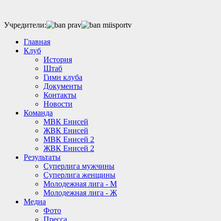
Учредители:
Главная
Клуб
История
Штаб
Гимн клуба
Документы
Контакты
Новости
Команда
МВК Енисей
ЖВК Енисей
МВК Енисей 2
ЖВК Енисей 2
Результаты
Суперлига мужчины
Суперлига женщины
Молодежная лига - М
Молодежная лига - Ж
Медиа
Фото
Пресса