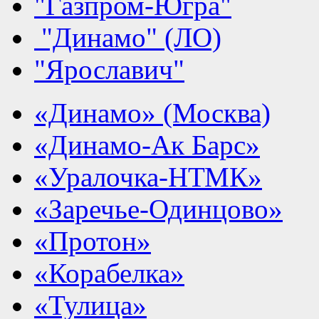
"Газпром-Югра"
"Динамо" (ЛО)
"Ярославич"
«Динамо» (Москва)
«Динамо-Ак Барс»
«Уралочка-НТМК»
«Заречье-Одинцово»
«Протон»
«Корабелка»
«Тулица»