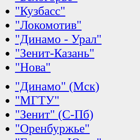
"Кузбасс"
"Локомотив"
"Динамо - Урал"
"Зенит-Казань"
"Нова"
"Динамо" (Мск)
"МГТУ"
"Зенит" (С-Пб)
"Оренбуржье"