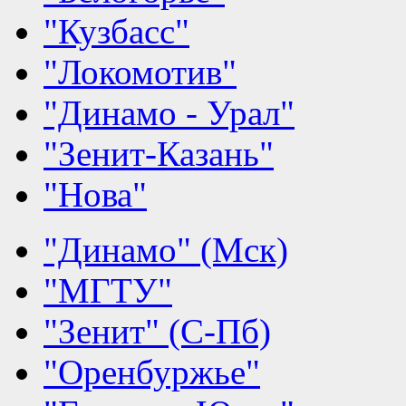
"Кузбасс"
"Локомотив"
"Динамо - Урал"
"Зенит-Казань"
"Нова"
"Динамо" (Мск)
"МГТУ"
"Зенит" (С-Пб)
"Оренбуржье"