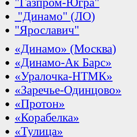
"Газпром-Югра"
"Динамо" (ЛО)
"Ярославич"
«Динамо» (Москва)
«Динамо-Ак Барс»
«Уралочка-НТМК»
«Заречье-Одинцово»
«Протон»
«Корабелка»
«Тулица»