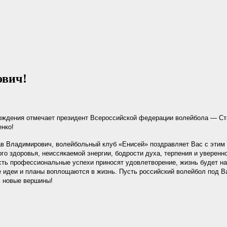
ович!
рождения отмечает президент Всероссийской федерации волейбола — С
нко!
в Владимирович, волейбольный клуб «Енисей» поздравляет Вас с этим
го здоровья, неиссякаемой энергии, бодрости духа, терпения и уверенн
ть профессиональные успехи приносят удовлетворение, жизнь будет на
е идеи и планы воплощаются в жизнь. Пусть российский волейбол под 
ь новые вершины!