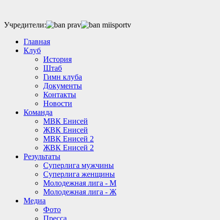
Учредители:
Главная
Клуб
История
Штаб
Гимн клуба
Документы
Контакты
Новости
Команда
МВК Енисей
ЖВК Енисей
МВК Енисей 2
ЖВК Енисей 2
Результаты
Суперлига мужчины
Суперлига женщины
Молодежная лига - М
Молодежная лига - Ж
Медиа
Фото
Пресса