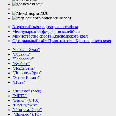
Всероссийская федерация волейбола
Международная федерация волейбола
Министерство спорта Красноярского края
Официальный сайт Правительства Красноярского края
"Факел - Ямал"
"Горький"
"Белогорье"
"Кузбасс"
"Локомотив"
"Динамо - Урал"
"Зенит-Казань"
"Нова"
"Динамо" (Мск)
"МГТУ"
"Зенит" (С-Пб)
"Оренбуржье"
"Газпром-Югра"
"Динамо" (ЛО)