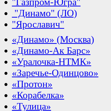
"Газпром-Югра"
"Динамо" (ЛО)
"Ярославич"
«Динамо» (Москва)
«Динамо-Ак Барс»
«Уралочка-НТМК»
«Заречье-Одинцово»
«Протон»
«Корабелка»
«Тулица»