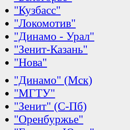
"Кузбасс"
"Локомотив"
"Динамо - Урал"
"Зенит-Казань"
"Нова"
"Динамо" (Мск)
"МГТУ"
"Зенит" (С-Пб)
"Оренбуржье"