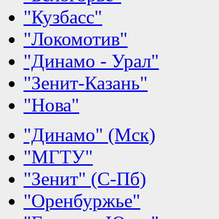
"Кузбасс"
"Локомотив"
"Динамо - Урал"
"Зенит-Казань"
"Нова"
"Динамо" (Мск)
"МГТУ"
"Зенит" (С-Пб)
"Оренбуржье"