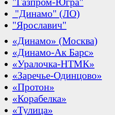
"Газпром-Югра"
"Динамо" (ЛО)
"Ярославич"
«Динамо» (Москва)
«Динамо-Ак Барс»
«Уралочка-НТМК»
«Заречье-Одинцово»
«Протон»
«Корабелка»
«Тулица»