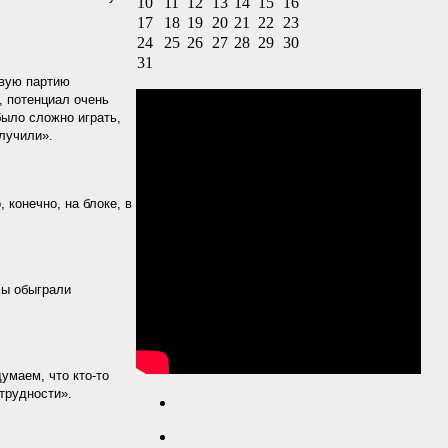
10
11
12
13
14
15
16
17
18
19
20
21
22
23
24
25
26
27
28
29
30
31
рвую партию
, потенциал очень
было сложно играть,
олучили».
конечно, на блоке, в
мы обыграли
умаем, что кто-то
трудности».