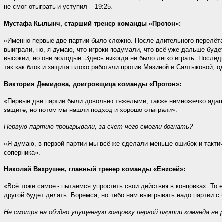
не смог отыграть и уступил – 19:25.
Мустафа Кылынч, старший тренер команды «Протон»:
«Именно первые две партии было сложно. После длительного перелёта
выиграли, но, я думаю, что игроки подумали, что всё уже дальше буде
высокий, но они молодые. Здесь никогда не было легко играть. Послед
так как блок и защита плохо работали против Мазиной и Салтыковой, 
Виктория Демидова, доигровщица команды «Протон»:
«Первые две партии были довольно тяжелыми, также немножечко адапти
защите, но потом мы нашли подход и хорошо отыграли».
Первую партию проигрывали, за счет чего смогли догнать?
«Я думаю, в первой партии мы всё же сделали меньше ошибок и тактич
соперника».
Николай Вахрушев, главный тренер команды «Енисей»:
«Всё тоже самое - пытаемся упростить свои действия в концовках. То 
другой будет делать. Боремся, но либо нам выигрывать надо партии с
Не смотря на обидно упущенную концовку первой партии команда не 