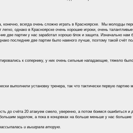
, конечно, всегда очень сложно играть в Красноярске. Мы молодцы пе
т легко, однако в Красноярске очень хорошие игроки, очень талантливые
ние две партии у нас заработал хорошо блок и защита. Изначально нам 
однако последние две партии было намного лучше, поэтому такой счёт п
ровались к сопернику, у них очень сильные нападающие, тяжело было, 
ески выполнили установку тренера, так что тактически первую партию 
есть до счёта 20 атакуем смело, уверенно, а потом боимся ошибиться и д
 большим заделом, а пока в концовках на больше меньше у нас большие 
рассыпалась и выиграла вторую.