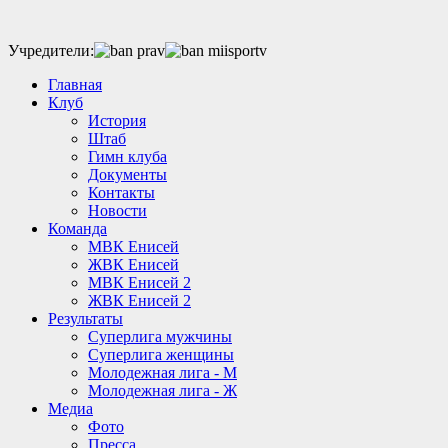
Учредители:
Главная
Клуб
История
Штаб
Гимн клуба
Документы
Контакты
Новости
Команда
МВК Енисей
ЖВК Енисей
МВК Енисей 2
ЖВК Енисей 2
Результаты
Суперлига мужчины
Суперлига женщины
Молодежная лига - М
Молодежная лига - Ж
Медиа
Фото
Пресса