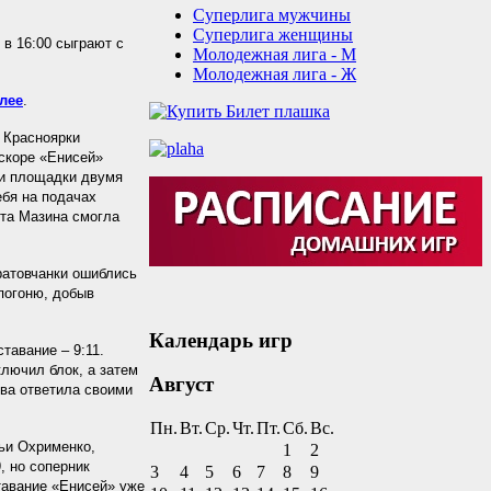
Суперлига мужчины
Суперлига женщины
в 16:00 сыграют с
Молодежная лига - М
Молодежная лига - Ж
лее
.
 Красноярки
вскоре «Енисей»
йки площадки двумя
ебя на подачах
ета Мазина смогла
ратовчанки ошиблись
 погоню, добыв
Календарь игр
тавание – 9:11.
ключил блок, а затем
Август
ва ответила своими
Пн.
Вт.
Ср.
Чт.
Пт.
Сб.
Вс.
фьи Охрименко,
1
2
, но соперник
3
4
5
6
7
8
9
ставание «Енисей» уже