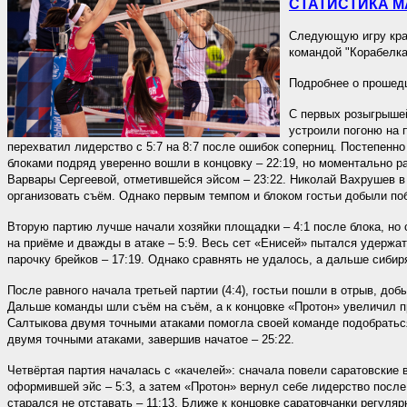
СТАТИСТИКА М
Следующую игру крас
командой "Корабелка"
Подробнее о прошедш
С первых розыгрышей
устроили погоню на 
перехватил лидерство с 5:7 на 8:7 после ошибок соперниц. Постепенно
блоками подряд уверенно вошли в концовку – 22:19, но моментально р
Варвары Сергеевой, отметившейся эйсом – 23:22. Николай Вахрушев в 
организовать съём. Однако первым темпом и блоком гостьи добыли побе
Вторую партию лучше начали хозяйки площадки – 4:1 после блока, но 
на приёме и дважды в атаке – 5:9. Весь сет «Енисей» пытался удержат
парочку брейков – 17:19. Однако сравнять не удалось, а дальше сибир
После равного начала третьей партии (4:4), гостьи пошли в отрыв, доб
Дальше команды шли съём на съём, а к концовке «Протон» увеличил пр
Салтыкова двумя точными атаками помогла своей команде подобраться
двумя точными атаками, завершив начатое – 25:22.
Четвёртая партия началась с «качелей»: сначала повели саратовские 
оформившей эйс – 5:3, а затем «Протон» вернул себе лидерство после 
старался не отставать – 11:13. Ближе к концовке саратовчанки регуля