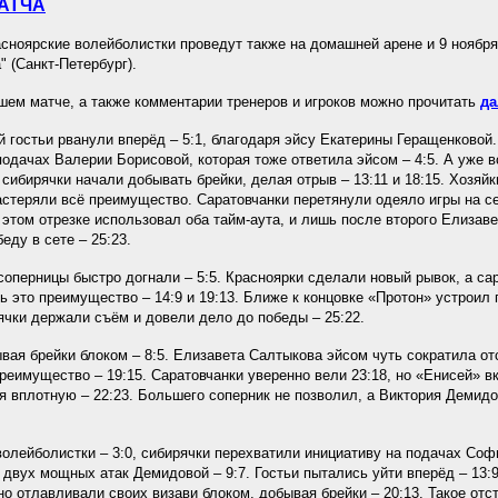
АТЧА
ноярские волейболистки проведут также на домашней арене и 9 ноября 
 (Санкт-Петербург).
ем матче, а также комментарии тренеров и игроков можно прочитать
да
 гостьи рванули вперёд – 5:1, благодаря эйсу Екатерины Геращенковой.
подачах Валерии Борисовой, которая тоже ответила эйсом – 4:5. А уже 
 сибирячки начали добывать брейки, делая отрыв – 13:11 и 18:15. Хозя
астеряли всё преимущество. Саратовчанки перетянули одеяло игры на с
этом отрезке использовал оба тайм-аута, и лишь после второго Елизав
ду в сете – 25:23.
соперницы быстро догнали – 5:5. Красноярки сделали новый рывок, а са
ь это преимущество – 14:9 и 19:13. Ближе к концовке «Протон» устроил
ячки держали съём и довели дело до победы – 25:22.
ывая брейки блоком – 8:5. Елизавета Салтыкова эйсом чуть сократила отс
еимущество – 19:15. Саратовчанки уверенно вели 23:18, но «Енисей» в
 вплотную – 22:23. Большего соперник не позволил, а Виктория Демидо
волейболистки – 3:0, сибирячки перехватили инициативу на подачах Со
двух мощных атак Демидовой – 9:7. Гостьи пытались уйти вперёд – 13:9
рно отлавливали своих визави блоком, добывая брейки – 20:13. Такое от