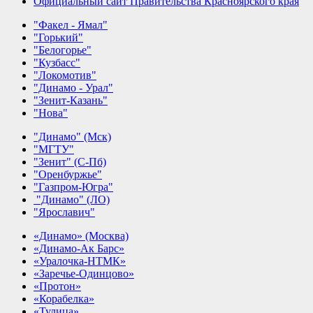
Официальный сайт Правительства Красноярского края
"Факел - Ямал"
"Горький"
"Белогорье"
"Кузбасс"
"Локомотив"
"Динамо - Урал"
"Зенит-Казань"
"Нова"
"Динамо" (Мск)
"МГТУ"
"Зенит" (С-Пб)
"Оренбуржье"
"Газпром-Югра"
"Динамо" (ЛО)
"Ярославич"
«Динамо» (Москва)
«Динамо-Ак Барс»
«Уралочка-НТМК»
«Заречье-Одинцово»
«Протон»
«Корабелка»
«Тулица»