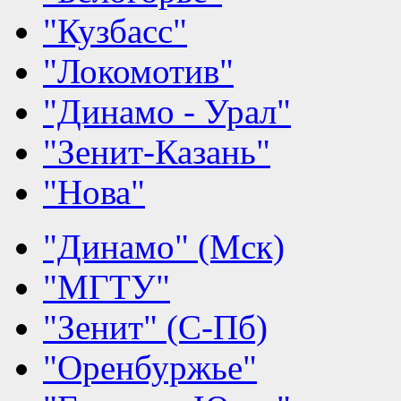
"Кузбасс"
"Локомотив"
"Динамо - Урал"
"Зенит-Казань"
"Нова"
"Динамо" (Мск)
"МГТУ"
"Зенит" (С-Пб)
"Оренбуржье"