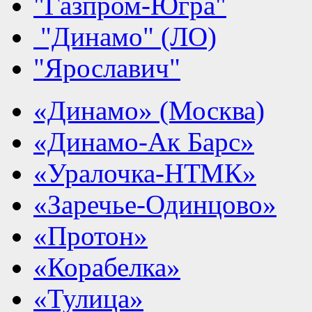
"Газпром-Югра"
"Динамо" (ЛО)
"Ярославич"
«Динамо» (Москва)
«Динамо-Ак Барс»
«Уралочка-НТМК»
«Заречье-Одинцово»
«Протон»
«Корабелка»
«Тулица»