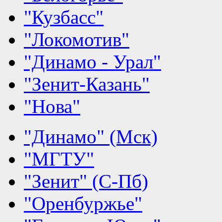
"Кузбасс"
"Локомотив"
"Динамо - Урал"
"Зенит-Казань"
"Нова"
"Динамо" (Мск)
"МГТУ"
"Зенит" (С-Пб)
"Оренбуржье"