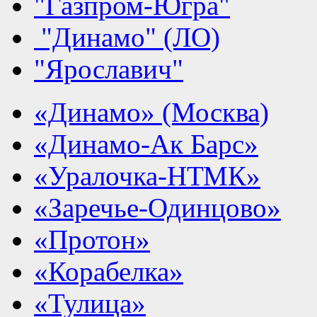
"Газпром-Югра"
"Динамо" (ЛО)
"Ярославич"
«Динамо» (Москва)
«Динамо-Ак Барс»
«Уралочка-НТМК»
«Заречье-Одинцово»
«Протон»
«Корабелка»
«Тулица»