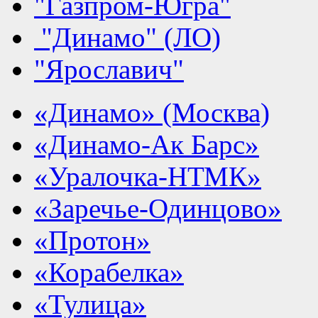
"Газпром-Югра"
"Динамо" (ЛО)
"Ярославич"
«Динамо» (Москва)
«Динамо-Ак Барс»
«Уралочка-НТМК»
«Заречье-Одинцово»
«Протон»
«Корабелка»
«Тулица»