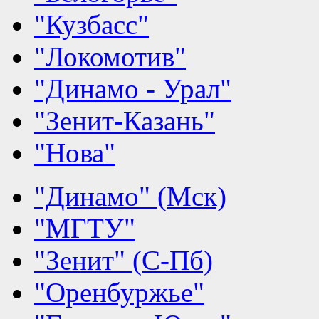
"Кузбасс"
"Локомотив"
"Динамо - Урал"
"Зенит-Казань"
"Нова"
"Динамо" (Мск)
"МГТУ"
"Зенит" (С-Пб)
"Оренбуржье"