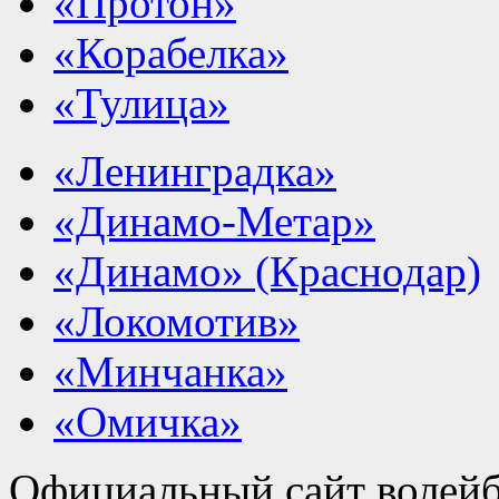
«Протон»
«Корабелка»
«Тулица»
«Ленинградка»
«Динамо-Метар»
«Динамо» (Краснодар)
«Локомотив»
«Минчанка»
«Омичка»
Официальный сайт волейб