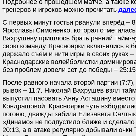
Подробнее о прошедшем матче, а также 
тренеров и игроков можно прочитать
дале
С первых минут гостьи рванули вперёд – 8
Ярославы Симоненко, которая отметилась
Вахрушеву пришлось брать ранний тайм-ау
свою команду. Красноярки включились в б
держало съём и нити игры в своих руках – 1
Краснодарские волейболистки доминирова
без проблем довели сет до победы – 25:15
После равного начала второй партии (7:7),
рывок – 11:7. Николай Вахрушев взял тайм-
выпустил пасовать Анну Асташину вмест
Кондрашовой. Красноярки чуть взбодрилис
погоню, дважды забила Елизавета Салтыко
«Динамо» не подпустило ближе и сделало
20:13, а в атаке регулярно добывали очки