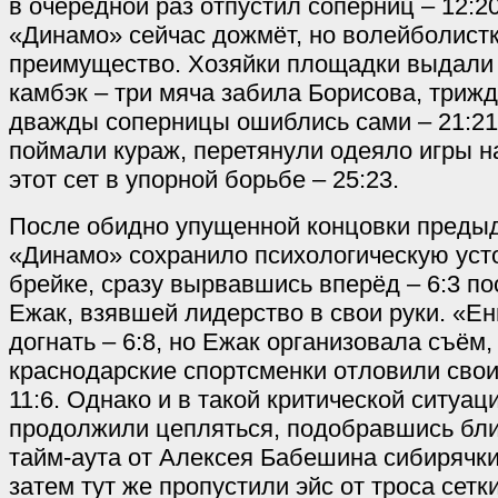
в очередной раз отпустил соперниц – 12:20
«Динамо» сейчас дожмёт, но волейболистк
преимущество. Хозяйки площадки выдал
камбэк – три мяча забила Борисова, триж
дважды соперницы ошиблись сами – 21:21
поймали кураж, перетянули одеяло игры н
этот сет в упорной борьбе – 25:23.
После обидно упущенной концовки преды
«Динамо» сохранило психологическую усто
брейке, сразу вырвавшись вперёд – 6:3 п
Ежак, взявшей лидерство в свои руки. «Е
догнать – 6:8, но Ежак организовала съём,
краснодарские спортсменки отловили свои
11:6. Однако и в такой критической ситуац
продолжили цепляться, подобравшись бли
тайм-аута от Алексея Бабешина сибирячки
затем тут же пропустили эйс от троса сетк