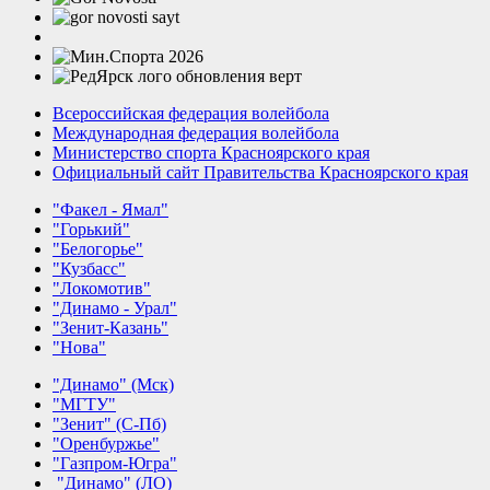
Всероссийская федерация волейбола
Международная федерация волейбола
Министерство спорта Красноярского края
Официальный сайт Правительства Красноярского края
"Факел - Ямал"
"Горький"
"Белогорье"
"Кузбасс"
"Локомотив"
"Динамо - Урал"
"Зенит-Казань"
"Нова"
"Динамо" (Мск)
"МГТУ"
"Зенит" (С-Пб)
"Оренбуржье"
"Газпром-Югра"
"Динамо" (ЛО)