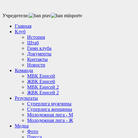
Учредители:
Главная
Клуб
История
Штаб
Гимн клуба
Документы
Контакты
Новости
Команда
МВК Енисей
ЖВК Енисей
МВК Енисей 2
ЖВК Енисей 2
Результаты
Суперлига мужчины
Суперлига женщины
Молодежная лига - М
Молодежная лига - Ж
Медиа
Фото
Пресса