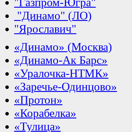
"Газпром-Югра"
"Динамо" (ЛО)
"Ярославич"
«Динамо» (Москва)
«Динамо-Ак Барс»
«Уралочка-НТМК»
«Заречье-Одинцово»
«Протон»
«Корабелка»
«Тулица»