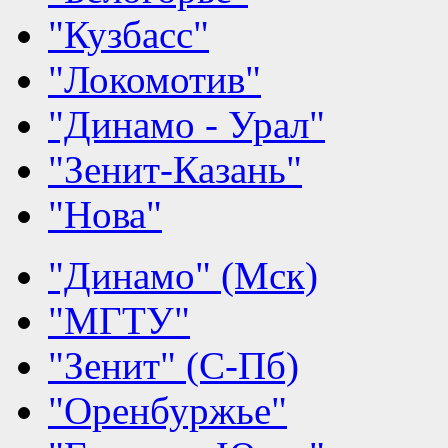
"Кузбасс"
"Локомотив"
"Динамо - Урал"
"Зенит-Казань"
"Нова"
"Динамо" (Мск)
"МГТУ"
"Зенит" (С-Пб)
"Оренбуржье"