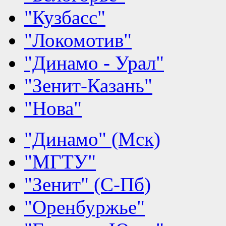
"Кузбасс"
"Локомотив"
"Динамо - Урал"
"Зенит-Казань"
"Нова"
"Динамо" (Мск)
"МГТУ"
"Зенит" (С-Пб)
"Оренбуржье"