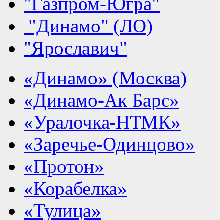
"Газпром-Югра"
"Динамо" (ЛО)
"Ярославич"
«Динамо» (Москва)
«Динамо-Ак Барс»
«Уралочка-НТМК»
«Заречье-Одинцово»
«Протон»
«Корабелка»
«Тулица»